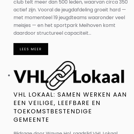
club telt meer dan 500 leden, waarvan circa 350
actief zijn. Vooral de jeugdafdeling groeit hard —
met momenteel 19 jeugdteams waaronder veel
meisjes — en het sportpark Meihoven komt
daardoor structureel capaciteit...
LEES MEER
VHL LOKAAL: SAMEN WERKEN AAN
EEN VEILIGE, LEEFBARE EN
TOEKOMSTBESTENDIGE
GEMEENTE
Bijdrage door Wayne Hol, raadslid VHL Lokaal