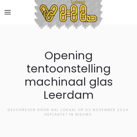
Opening
tentoonstelling
machinaal glas
Leerdam
GESCHREVEN DOOR VHL LOKAAL OP
03 NOVEMBER 2024
.
GEPLAATST IN NIEUWS.