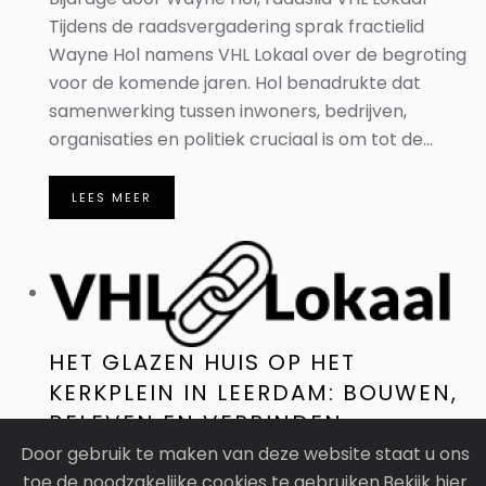
Tijdens de raadsvergadering sprak fractielid
Wayne Hol namens VHL Lokaal over de begroting
voor de komende jaren. Hol benadrukte dat
samenwerking tussen inwoners, bedrijven,
organisaties en politiek cruciaal is om tot de...
LEES MEER
HET GLAZEN HUIS OP HET
KERKPLEIN IN LEERDAM: BOUWEN,
BELEVEN EN VERBINDEN
Door gebruik te maken van deze website staat u ons
Op het Kerkplein in Leerdam staat deze week
toe de noodzakelijke cookies te gebruiken.Bekijk hier