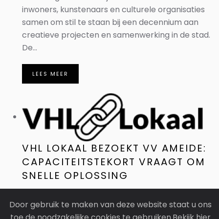
inwoners, kunstenaars en culturele organisaties
samen om stil te staan bij een decennium aan
creatieve projecten en samenwerking in de stad.
De...
LEES MEER
VHL LOKAAL BEZOEKT VV AMEIDE:
CAPACITEITSTEKORT VRAAGT OM
SNELLE OPLOSSING
VV Ameide is de laatste jaren flink gegroeid: de
Door gebruik te maken van deze website staat u ons
club telt meer dan 500 leden, waarvan circa 350
toe de noodzakelijke cookies te gebruiken.Bekijk hier