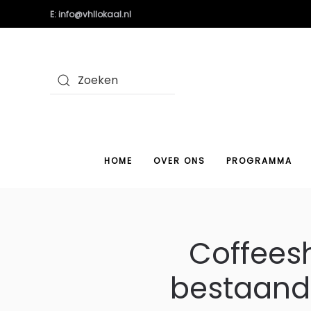
E: info@vhllokaal.nl
HOME
OVER ONS
PROGRAMMA
Coffeesh
bestaand 