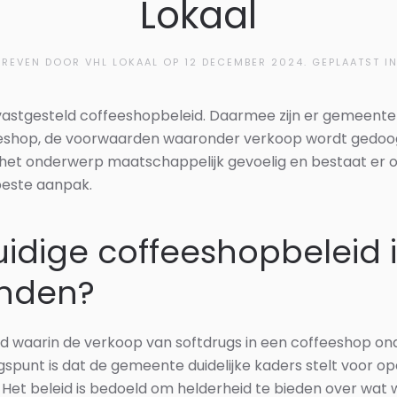
Lokaal
REVEN DOOR VHL LOKAAL OP
12 DECEMBER 2024
. GEPLAATST I
vastgesteld coffeeshopbeleid. Daarmee zijn er gemeenteli
eshop, de voorwaarden waaronder verkoop wordt gedoog
ft het onderwerp maatschappelijk gevoelig en bestaat er 
 beste aanpak.
uidige coffeeshopbeleid 
anden?
 waarin de verkoop van softdrugs in een coffeeshop on
punt is dat de gemeente duidelijke kaders stelt voor ope
Het beleid is bedoeld om helderheid te bieden over wat w