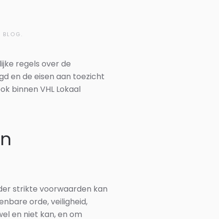
N BLOG.
jke regels over de
d en de eisen aan toezicht
ook binnen VHL Lokaal
in
der strikte voorwaarden kan
nbare orde, veiligheid,
el en niet kan, en om