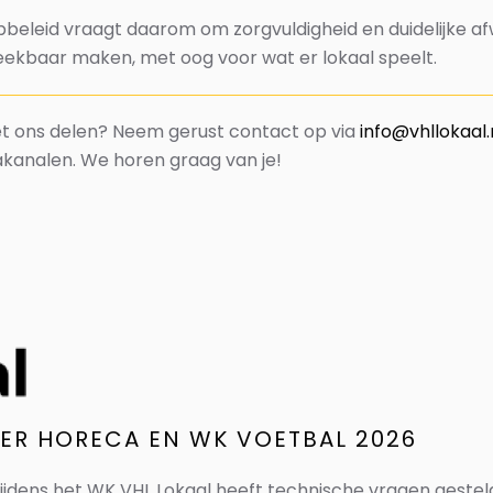
eleid vraagt daarom om zorgvuldigheid en duidelijke afwe
ekbaar maken, met oog voor wat er lokaal speelt.
 met ons delen? Neem gerust contact op via
info@vhllokaal.
akanalen. We horen graag van je!
VER HORECA EN WK VOETBAL 2026
tijdens het WK VHL Lokaal heeft technische vragen geste