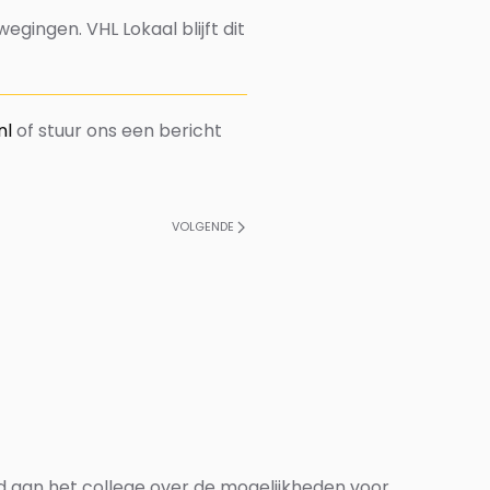
gingen. VHL Lokaal blijft dit
nl
of stuur ons een bericht
VOLGENDE
ld aan het college over de mogelijkheden voor