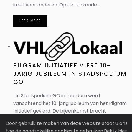
inzet voor anderen. Op de oorkonde...
LEES MEER
PILGRAM INITIATIEF VIERT 10-
JARIG JUBILEUM IN STADSPODIUM
GO
In Stadspodium GO in Leerdam werd
vanochtend het 10-jarig jubileum van het Pilgram
Initiatief gevierd. De bijeenkomst bracht
inwoners, kunstenaars en culturele organisaties
Door gebruik te maken van deze website staat u ons
samen om stil te staan bij een decennium aan
toe de noodzakelijke cookies te gebruiken.Bekijk hier