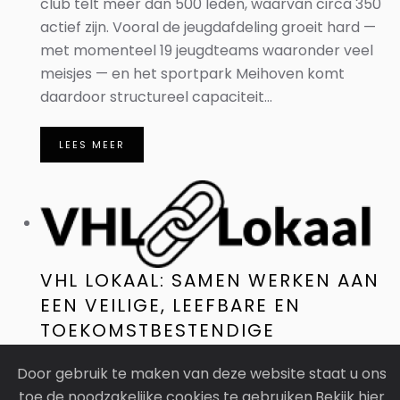
club telt meer dan 500 leden, waarvan circa 350
actief zijn. Vooral de jeugdafdeling groeit hard —
met momenteel 19 jeugdteams waaronder veel
meisjes — en het sportpark Meihoven komt
daardoor structureel capaciteit...
LEES MEER
VHL LOKAAL: SAMEN WERKEN AAN
EEN VEILIGE, LEEFBARE EN
TOEKOMSTBESTENDIGE
GEMEENTE
Door gebruik te maken van deze website staat u ons
toe de noodzakelijke cookies te gebruiken.Bekijk hier
Bijdrage door Wayne Hol, raadslid VHL Lokaal