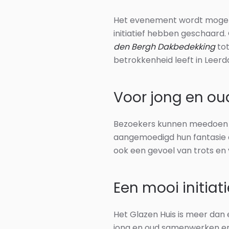
Het evenement wordt mogelij
initiatief hebben geschaard.
den Bergh Dakbedekking
to
betrokkenheid leeft in Leer
Voor jong en ou
Bezoekers kunnen meedoen a
aangemoedigd hun fantasie d
ook een gevoel van trots en
Een mooi initiat
Het Glazen Huis is meer da
jong en oud samenwerken en