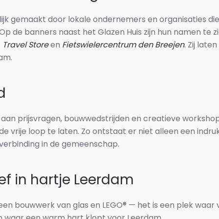
k gemaakt door lokale ondernemers en organisaties die 
 Op de banners naast het Glazen Huis zijn hun namen te 
t
Travel Store
en
Fietswielercentrum den Breejen
. Zij lat
dam.
d
an prijsvragen, bouwwedstrijden en creatieve workshop
e vrije loop te laten. Zo ontstaat er niet alleen een in
 verbinding in de gemeenschap.
ief in hartje Leerdam
n een bouwwerk van glas en LEGO® — het is een plek waa
 waar een warm hart klopt voor Leerdam.