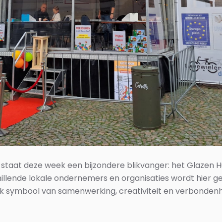
 staat deze week een bijzondere blikvanger: het Glazen H
llende lokale ondernemers en organisaties wordt hier 
jk symbool van samenwerking, creativiteit en verbonde