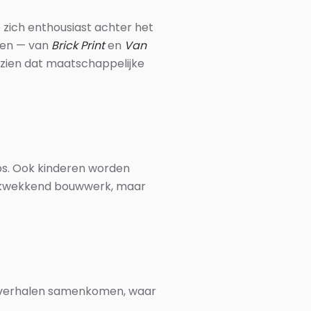
zich enthousiast achter het
zien — van
Brick Print
en
Van
en zien dat maatschappelijke
s. Ook kinderen worden
drukwekkend bouwwerk, maar
r verhalen samenkomen, waar