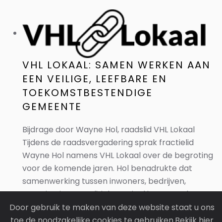
VHL LOKAAL: SAMEN WERKEN AAN
EEN VEILIGE, LEEFBARE EN
TOEKOMSTBESTENDIGE
GEMEENTE
Bijdrage door Wayne Hol, raadslid VHL Lokaal
Tijdens de raadsvergadering sprak fractielid
Wayne Hol namens VHL Lokaal over de begroting
voor de komende jaren. Hol benadrukte dat
samenwerking tussen inwoners, bedrijven,
organisaties en politiek cruciaal is om tot de...
Door gebruik te maken van deze website staat u ons
toe de noodzakelijke cookies te gebruiken.Bekijk hier
LEES MEER