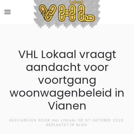
VHL Lokaal vraagt
aandacht voor
voortgang
woonwagenbeleid in
Vianen
GESCHREVEN DOOR VHL LOKAAL OP
07 OKTOBER 2025
.
GEPLAATST IN BLOG.