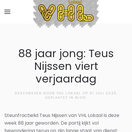
88 jaar jong: Teus
Nijssen viert
verjaardag
GESCHREVEN DOOR VHL LOKAAL OP
31 JULI 2025
.
GEPLAATST IN BLOG.
Steunfractielid
Teus Nijssen
van VHL Lokaal is deze
week 88 jaar geworden. De partij kijkt vol
bewondering terug op zijn lange staat van dienst: