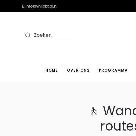
E: info@vhllokaal.nl
HOME
OVER ONS
PROGRAMMA
🚶 Wand
routes