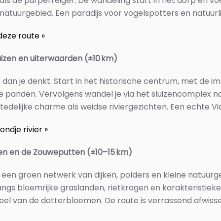
s de purperreiger. De wandeling start in het dorp en voe
natuurgebied. Een paradijs voor vogelspotters en natuurl
deze route »
uizen en uiterwaarden (±10 km)
dan je denkt. Start in het historische centrum, met de 
 panden. Vervolgens wandel je via het sluizencomplex n
stedelijke charme als weidse riviergezichten. Een echte V
ndje rivier »
den en de Zouweputten (±10–15 km)
 een groen netwerk van dijken, polders en kleine natuurg
ngs bloemrijke graslanden, rietkragen en karakteristiek
eel van de dotterbloemen. De route is verrassend afwissele