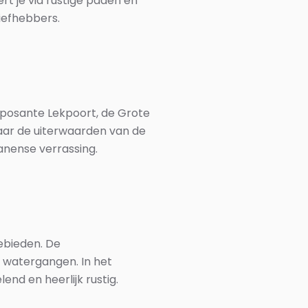
rt je via rustige paden en
iefhebbers.
imposante Lekpoort, de Grote
aar de uiterwaarden van de
ianense verrassing.
ebieden. De
e watergangen. In het
nd en heerlijk rustig.