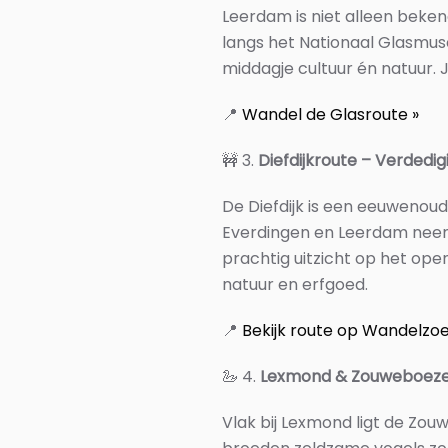
Leerdam is niet alleen beke
langs het Nationaal Glasmuse
middagje cultuur én natuur. J
📍
Wandel de Glasroute »
🚧
3.
Diefdijkroute – Verdedi
De Diefdijk is een eeuwenou
Everdingen en Leerdam neem
prachtig uitzicht op het ope
natuur en erfgoed.
📍
Bekijk route op Wandelzo
🦢
4.
Lexmond & Zouweboezem
Vlak bij Lexmond ligt de Zo