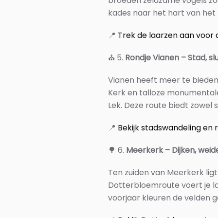
broeden zeldzame vogels zoal
kades naar het hart van het 
📍
Trek de laarzen aan voor 
⛪
5.
Rondje Vianen – Stad, sl
Vianen heeft meer te bieden 
Kerk en talloze monumentale
Lek. Deze route biedt zowel 
📍
Bekijk stadswandeling en ro
🌳
6.
Meerkerk – Dijken, wei
Ten zuiden van Meerkerk ligt
Dotterbloemroute voert je la
voorjaar kleuren de velden g