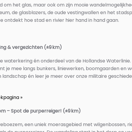
nd om het glas, maar ook om zijn mooie wandelmogelijkhed
um, de glasblazers, de oude vestingwallen en het stadsp
e ontdekt hoe stad en rivier hier hand in hand gaan.
ging & vergezichten (±9 km)
de waterkering én onderdeel van de Hollandse Waterlinie.
t je mee langs bunkers, liniewerken, boomgaarden en w
n landschap én leer je meer over onze militaire geschied
ekpagina »
 – Spot de purperreiger! (±9 km)
uweboezem, een uniek moerasgebied met wilgenbossen, ri