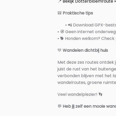
📍
Bekijk Dotterbloemroute »
🎒
Praktische tips
• 📲 Download GPX-bestan
• 🧭 Geen internet onderweg
• 🐕 Honden welkom? Check p
💚
Wandelen dichtbij huis
Met deze zes routes ontdek je
juist de rust van het buiteng
verbonden blijven met het l
wandelroutes, groene ruimte
Veel wandelplezier! 👣
💬
Heb jij zelf een mooie wa