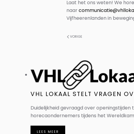
Laat het ons weten! We horen
naar
communicatie@vhllokaa
Vijfheerenlanden in bewegin
VORIGE
VHL LOKAAL STELT VRAGEN O
Duidelijkheid gevraagd over openingstijden 
horecaondernemers tijdens het Wereldkampi
LEES MEER