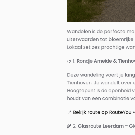
Wandelen is de perfecte man
uiterwaarden tot bloemrijke
Lokaal zet zes prachtige wan
🌿
1.
Rondje Ameide & Tienhove
Deze wandeling voert je lang
Tienhoven. Je wandelt over e
Hoogtepunt is de openheid v
houdt van een combinatie van
📍
Bekijk route op RouteYou »
🌾
2.
Glasroute Leerdam – Gl