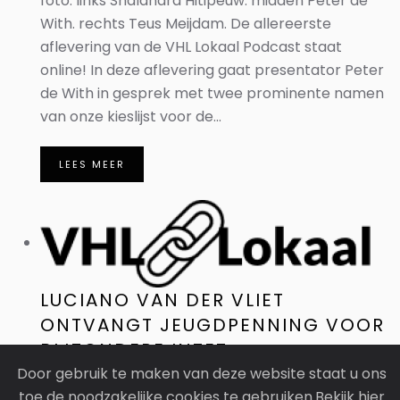
foto: links Shalandra Hitipeuw. midden Peter de
With. rechts Teus Meijdam. De allereerste
aflevering van de VHL Lokaal Podcast staat
online! In deze aflevering gaat presentator Peter
de With in gesprek met twee prominente namen
van onze kieslijst voor de...
LEES MEER
LUCIANO VAN DER VLIET
ONTVANGT JEUGDPENNING VOOR
BIJZONDERE INZET
Door gebruik te maken van deze website staat u ons
Foto: Luciano staat in het midden. Vandaag heeft
toe de noodzakelijke cookies te gebruiken.Bekijk hier