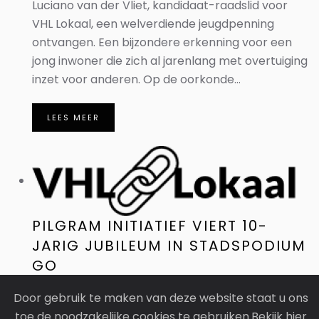
Luciano van der Vliet, kandidaat-raadslid voor
VHL Lokaal, een welverdiende jeugdpenning
ontvangen. Een bijzondere erkenning voor een
jong inwoner die zich al jarenlang met overtuiging
inzet voor anderen. Op de oorkonde...
LEES MEER
PILGRAM INITIATIEF VIERT 10-
JARIG JUBILEUM IN STADSPODIUM
GO
Door gebruik te maken van deze website staat u ons
In Stadspodium GO in Leerdam werd
toe de noodzakelijke cookies te gebruiken.Bekijk hier
vanochtend het 10-jarig jubileum van het Pilgram