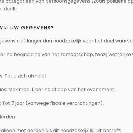
e categorieën van persoonsgegevens (zoals politieke opva
s deelt.
 WIJ UW GEGEVENS?
vens niet langer dan noodzakelijk voor het doel waarvoo
aar na beëindiging van het lidmaatschap, tenzij wettelijke
 Tot u zich afmeldt.
es: Maximaal 1 jaar na afloop van het evenement.
Tot 7 jaar (vanwege fiscale verplichtingen).
derden
leen met derden als dit noodzakelijk is. Dit betreft: