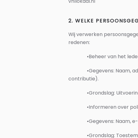
vhllokaal.nl
2. WELKE PERSOONSGE
Wij verwerken persoonsgegeve
redenen:
•
Beheer van het led
•
Gegevens: Naam, ad
contributie).
•
Grondslag: Uitvoeri
•
Informeren over pol
•
Gegevens: Naam, e-
•
Grondslag: Toestem