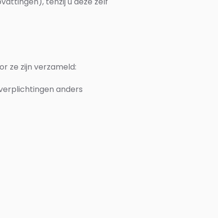
ttingen), tenzij u deze zelf
r ze zijn verzameld:
 verplichtingen anders