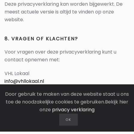
Deze privacyverklaring kan worden bijgewerkt. De
meest actuele versie is altijd te vinden op onze
website.
8. VRAGEN OF KLACHTEN?
Voor vragen over deze privacyverklaring kunt u
contact opnemen met:
VHL Lokaal
info@vhllokaal.nl
Door gebruik te maken van deze website staat u ons
Mocht u ontevreden zijn over hoe wij met uw
toe de noodzakelijke cookies te gebruiken.Bekijk hier
gegevens omgaan, dan kunt u een klacht indienen bij
onze
privacy verklaring
de Autoriteit Persoonsgegevens via
www.autoriteitpersoonsgegevens.nl.
OK
Datum laatste wijziging: 20-03-2025